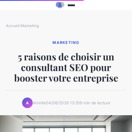
Accueil
›
Marketing
MARKETING
5 raisons de choisir un
consultant SEO pour
booster votre entreprise
Aminte
04/06/2026 13:35
9 min de lecture
A