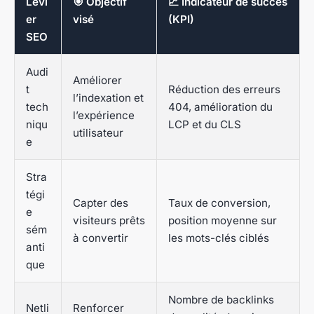
Levi
🎯 Objectif
📈 Indicateur de succès
er
visé
(KPI)
SEO
Audi
Améliorer
t
Réduction des erreurs
l’indexation et
tech
404, amélioration du
l’expérience
niqu
LCP et du CLS
utilisateur
e
Stra
tégi
Capter des
Taux de conversion,
e
visiteurs prêts
position moyenne sur
sém
à convertir
les mots-clés ciblés
anti
que
Nombre de backlinks
Netli
Renforcer