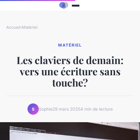
Accueil
›
Matériel
MATÉRIEL
Les claviers de demain:
vers une écriture sans
touche?
Sophie
29 mars 2025
4 min de lecture
S