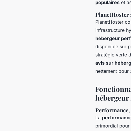
populaires
et a
PlanetHoster 
PlanetHoster c
infrastructure h
hébergeur per
disponible sur 
stratégie verte 
avis sur héber
nettement pour
Fonctionnal
hébergeur 
Performance, st
La
performanc
primordial pour