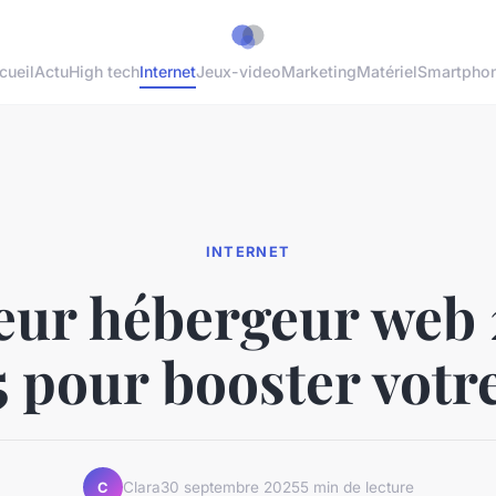
cueil
Actu
High tech
Internet
Jeux-video
Marketing
Matériel
Smartpho
INTERNET
eur hébergeur web 
5 pour booster votre
Clara
30 septembre 2025
5 min de lecture
C