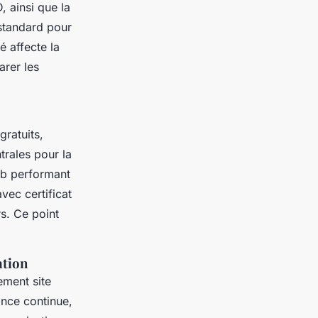
, ainsi que la
 standard pour
é affecte la
arer les
ratuits,
trales pour la
eb performant
ec certificat
rs. Ce point
ation
ement site
ance continue,