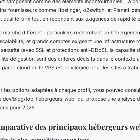
ort s’imposent comme des éléments incontournables. La c
ains fournisseurs comme Hostinger, o2switch, et PlanetHoste
t qualité-prix tout en répondant aux exigences de rapidité et 
 marché diffèrent : particuliers recherchant un hébergeme
scalabilité, et grands comptes exigeant une infrastructure r
 sécurité (avec SSL et protections anti-DDoS), la capacité
cilité de gestion sont des critères décisifs dans le contexte a
te par le cloud ou le VPS est privilégiée pour les sites à trafi
r les options adaptées à chaque profil, vous pouvez consult
le.dev/blog/top-hebergeurs-web, qui propose une analyse dé
tions pour 2025.
mparative des principaux hébergeurs we
offre la plus compétitive pour tous