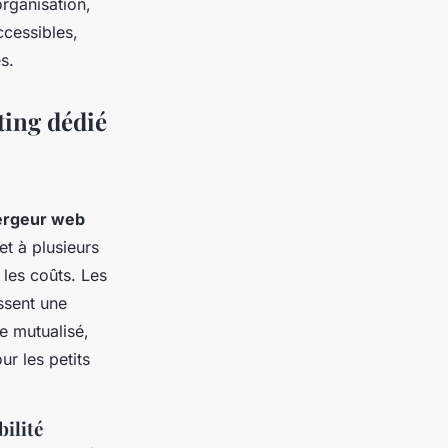
organisation,
ccessibles,
s.
ting dédié
ergeur web
t à plusieurs
 les coûts. Les
ssent une
e mutualisé,
ur les petits
bilité