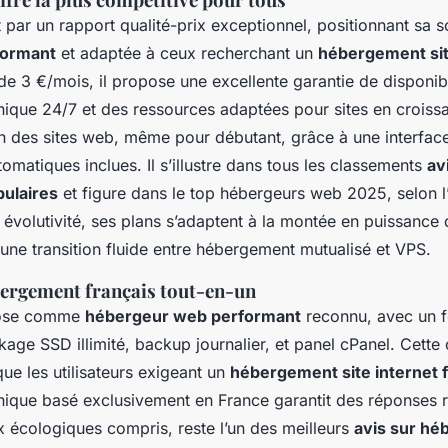
 par un rapport qualité-prix exceptionnel, positionnant sa
formant
et adaptée à ceux recherchant un
hébergement sit
de 3 €/mois, il propose une excellente garantie de disponib
nique 24/7 et des ressources adaptées pour sites en croiss
ion des sites web, même pour débutant, grâce à une interface 
matiques inclues. Il s’illustre dans tous les classements
av
ulaires
et figure dans le top hébergeurs web 2025, selon l
 évolutivité, ses plans s’adaptent à la montée en puissance
 une transition fluide entre hébergement mutualisé et VPS.
bergement français tout-en-un
pose comme
hébergeur web performant
reconnu, avec un f
age SSD illimité, backup journalier, et panel cPanel. Cette 
ue les utilisateurs exigeant un
hébergement site internet f
nique basé exclusivement en France garantit des réponses 
x écologiques compris, reste l’un des meilleurs
avis sur hé