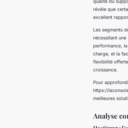
qualité du supp
révèle que cert
excellent rappor
Les segments de
nécessitant une 
performance, la
charge, et la fa
flexibilité offer
croissance.
Pour approfondi
https://laconso
meilleures solu
Analyse co
Hostinger : l’