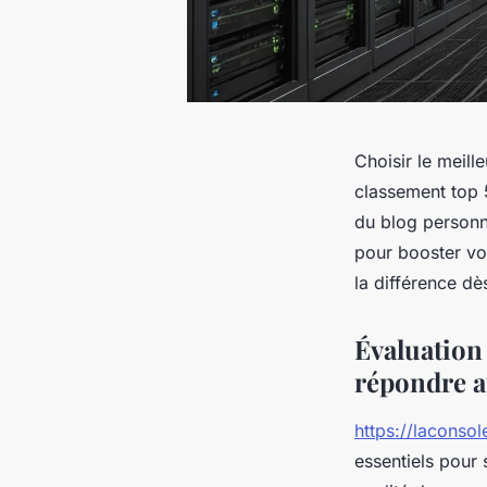
Choisir le meil
classement top 
du blog personne
pour booster vot
la différence dè
Évaluation
répondre a
https://laconso
essentiels pour 