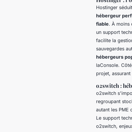
Hostinger séduit
hébergeur per
fiable
. À moins 
un support tech
facilite la gest
sauvegardes auto
hébergeurs pop
laConsole. Côté
projet, assurant
o2switch : hé
o2switch s'im
regroupant stock
autant les PME q
Le support tech
o2switch, enjeu