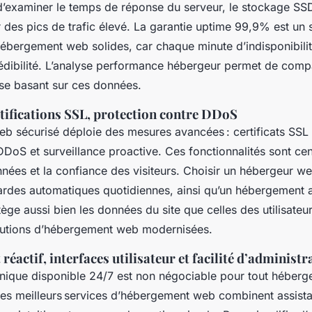
d’examiner le temps de réponse du serveur, le stockage SSD
 des pics de trafic élevé. La garantie uptime 99,9% est un
ébergement web solides, car chaque minute d’indisponibilit
 crédibilité. L’analyse performance hébergeur permet de comp
 se basant sur ces données.
rtifications SSL, protection contre DDoS
b sécurisé déploie des mesures avancées : certificats SSL g
DDoS et surveillance proactive. Ces fonctionnalités sont cen
nnées et la confiance des visiteurs. Choisir un hébergeur w
rdes automatiques quotidiennes, ainsi qu’un hébergement av
tège aussi bien les données du site que celles des utilisateu
olutions d’hébergement web modernisées.
réactif, interfaces utilisateur et facilité d’administr
nique disponible 24/7 est non négociable pour tout héberg
. Les meilleurs services d’hébergement web combinent assist