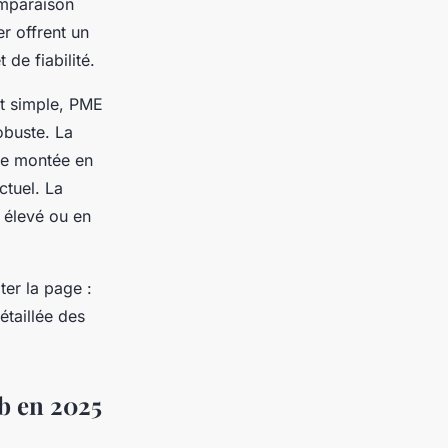
omparaison
r offrent un
de fiabilité.
nt simple, PME
obuste. La
 de montée en
ctuel. La
c élevé ou en
er la page :
taillée des
b en 2025