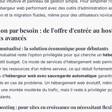
teur intuitive et panneau de gestion simple. Pour simplifier l’
ébergeur web performant avec des outils d’administration a
on et la migration fluides, même pour des utilisateurs novice
n par besoin : de l’offre d’entrée au hos
ts avancés
utualisé : la solution économique pour débutants
tualisé reste l’option privilégiée pour qui cherche un
héb
etit budget. Ce mode de services d’hébergement web perme
r les ressources d’un même serveur, ce qui réduit fortement
s d’
hébergeur web avec sauvegarde automatique
garanti
cile en cas de problème. Un hébergement web évolutif, mêm
 une montée modérée du trafic, mais il reste à privilégier po
utants.
osting : pour sites en croissance ou nécessitant flexi