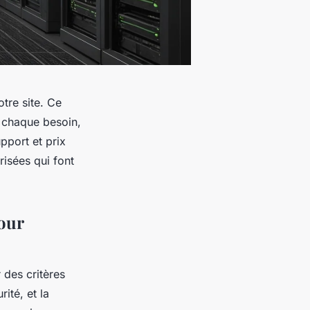
tre site. Ce
à chaque besoin,
pport et prix
risées qui font
our
 des critères
ité, et la