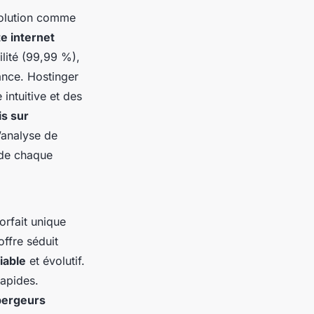
 solution comme
e internet
ilité (99,99 %),
ance. Hostinger
intuitive et des
is sur
’analyse de
 de chaque
orfait unique
offre séduit
iable
et évolutif.
rapides.
bergeurs