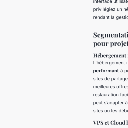
interface utilisa
privilégiez un h
rendant la gesti
Segmentatio
pour proje
Hébergement m
L’hébergement mu
performant
à p
sites de partage
meilleures offre
restauration fa
peut s’adapter à
sites ou les déb
VPS et Cloud h