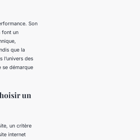
erformance. Son
 font un
chnique,
ndis que la
s l’univers des
ue se démarque
choisir un
te, un critère
te internet